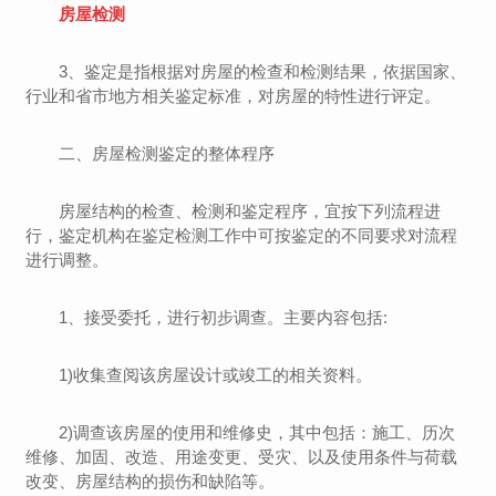
房屋检测
3、鉴定是指根据对房屋的检查和检测结果，依据国家、
行业和省市地方相关鉴定标准，对房屋的特性进行评定。
二、房屋检测鉴定的整体程序
房屋结构的检查、检测和鉴定程序，宜按下列流程进
行，鉴定机构在鉴定检测工作中可按鉴定的不同要求对流程
进行调整。
1、接受委托，进行初步调查。主要内容包括:
1)收集查阅该房屋设计或竣工的相关资料。
2)调查该房屋的使用和维修史，其中包括：施工、历次
维修、加固、改造、用途变更、受灾、以及使用条件与荷载
改变、房屋结构的损伤和缺陷等。