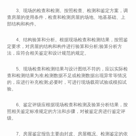
3、现场的检查和检测。按照检查、检测和鉴定方案，调
查房屋的使用条件，检查和检测房屋的场地、地基基础、上
部结构和构件。
4、结构验算和分析。根据现场检查和检测结果，按照鉴
定要求，对房屋的结构和构件进行验算和分析;验算分析方
法，应符合相关鉴定和设计规范的规定。
5、现场检查和检测结果与设计图纸不符的，应以实际检
查和检测结果为准;检测数据不足或检测数据出现异常等情况
的，应进行补充检测;必要时，可进行现场载荷试验或模拟试
验。
6、鉴定评级应根据现场检查和检测及验算分析结果，按
照相关鉴定标准规定的方法和步骤，对被鉴定房进行鉴定评
级。
7、房屋鉴定报告主要由封皮、房屋概况、检测鉴定的依