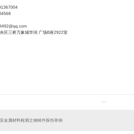
367004
4568
2
492@qq.com
央区三桥万象城华润 广场B座2922室
安金属材料检测之钢铸件探伤举例