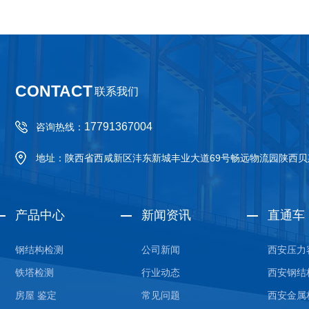
CONTACT
联系我们
17791367004
咨询热线：
地址：陕西省西咸新区沣东新城丰业大道69号畅远物流园陕西
产品中心
新闻资讯
直通车
钢结构检测
公司新闻
西安压力
铁塔检测
行业动态
西安钢结
房屋 鉴定
常见问题
西安金属