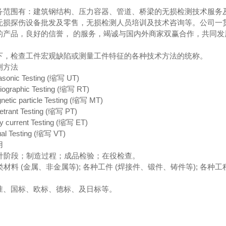
务范围有：建筑钢结构、压力容器、管道、桥梁的无损检测技术服务
无损探伤设备批发及零售，无损检测人员培训及技术咨询等。公司一贯坚
的产品，良好的信誉， 的服务，竭诚与国内外商家双赢合作，共同发
牌检测
钢结构工程质量监督检查
下，检查工件宏观缺陷或测量工件特征的各种技术方法的统称。
测方法
onic Testing (缩写 UT)
raphic Testing (缩写 RT)
ic particle Testing (缩写 MT)
ant Testing (缩写 PT)
urrent Testing (缩写 ET)
 Testing (缩写 VT)
用
设计阶段；制造过程；成品检验；在役检查。
各类材料 (金属、非金属等); 各种工件 (焊接件、锻件、铸件等); 各
：
标准、国标、欧标、德标、及日标等。