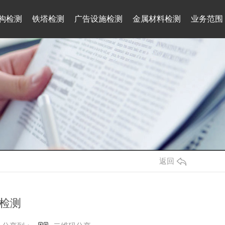
构检测
铁塔检测
广告设施检测
金属材料检测
业务范围
电 话： 17791367004
讯
关于我们
第三方质量 抽查
联系我们
邮 箱： 80488492@qq.com
地 址： 陕西省西咸新区沣东新城丰
业大道69号畅远物流园陕西贝斯特检
测公司
返回
检测