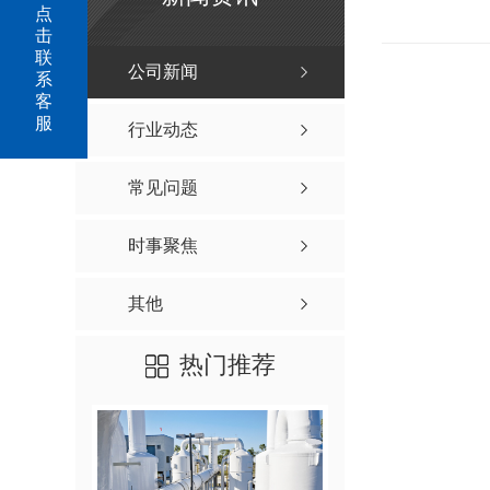
点
击
联
公司新闻
系
客
服
行业动态
常见问题
时事聚焦
其他
热门推荐