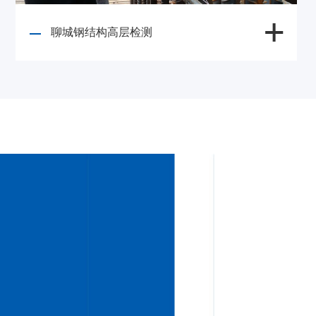
聊城钢结构高层检测