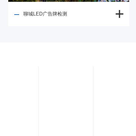
聊城LED广告牌检测