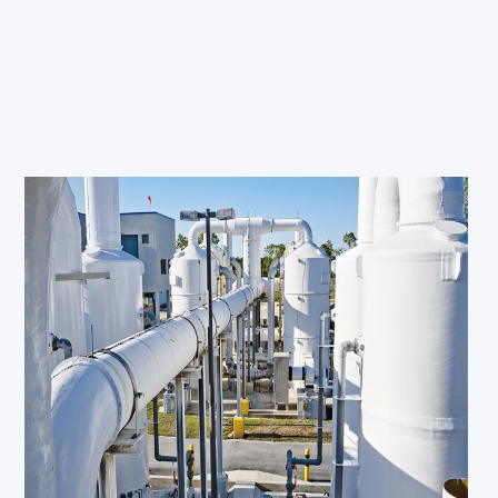
贝斯特业务
聊城机械设备检测