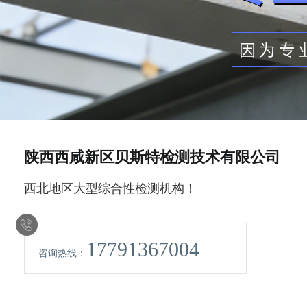
陕西西咸新区贝斯特检测技术有限公司
西北地区大型综合性检测机构！
17791367004
咨询热线：