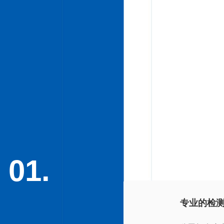
01.
专业的检