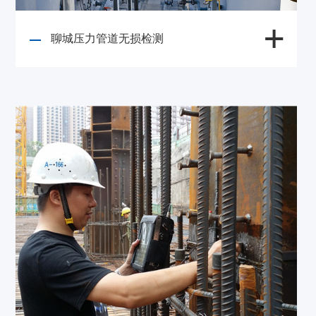
聊城压力管道无损检测