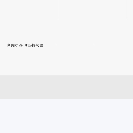
2014
124
注册成立
检测仪器
发现更多贝斯特故事