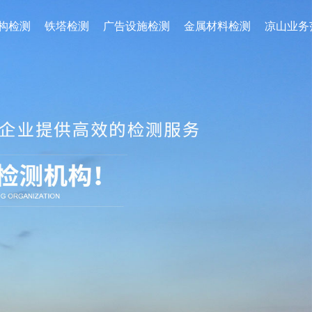
构检测
铁塔检测
广告设施检测
金属材料检测
凉山业务
电 话： 17791367004
讯
关于我们
第三方质量 抽查
联系我们
邮 箱： 80488492@qq.com
地 址： 陕西省西咸新区沣东新城丰
业大道69号畅远物流园陕西贝斯特检
测公司