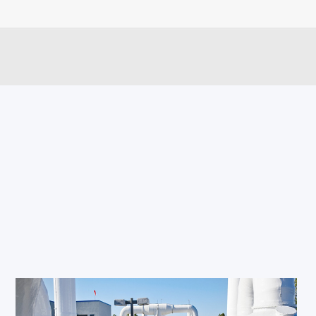
贝斯特业务
凉山机械设备检测