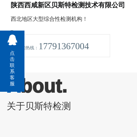
陕西西咸新区贝斯特检测技术有限公司
西北地区大型综合性检测机构！
17791367004
咨询热线：
点
击
联
系
客
A
bout.
服
关于贝斯特检测