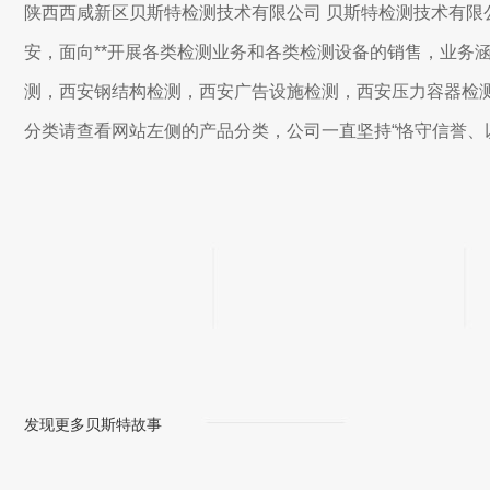
陕西西咸新区贝斯特检测技术有限公司 贝斯特检测技术有限
安，面向**开展各类检测业务和各类检测设备的销售，业务
测，西安钢结构检测，西安广告设施检测，西安压力容器检
分类请查看网站左侧的产品分类，公司一直坚持“恪守信誉、
念，“科技创新、质量至上”的管理信念，在国内外打下坚实
业品牌。贝斯特检测现有专业检测技术人员20人，其…
2014
124
年
套
注册成立
检测仪器
发现更多贝斯特故事